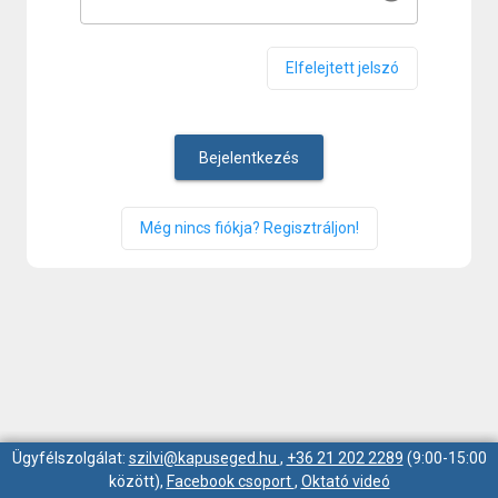
Elfelejtett jelszó
Bejelentkezés
Még nincs fiókja? Regisztráljon!
Ügyfélszolgálat:
szilvi@kapuseged.hu
,
+36 21 202 2289
(9:00-15:00
között),
Facebook csoport
,
Oktató videó